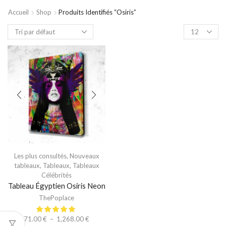
Accueil
Shop
Produits Identifiés “osiris”
Les plus consultés
,
Nouveaux
tableaux
,
Tableaux
,
Tableaux
Célébrités
Tableau Égyptien Osiris Neon
ThePoplace
71.00
€
–
1,268.00
€