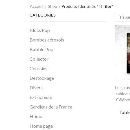
Accueil
Shop
Produits Identifiés “thriller”
CATEGORIES
Blocs Pop
Bombes aérosols
Bubble Pop
Collector
Coussins
Destockage
Divers
Les plu
tableau
Extincteurs
Célébri
Gardiens de la France
Tabl
Home
Home page