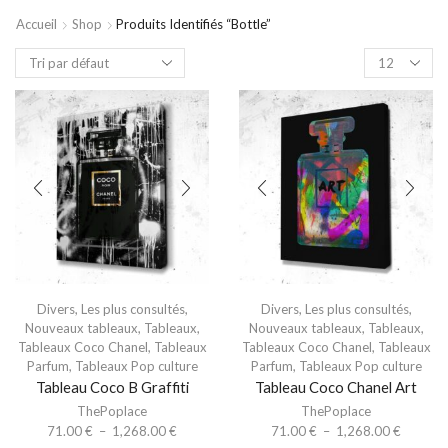
Accueil
Shop
Produits Identifiés “bottle”
Divers
,
Les plus consultés
,
Divers
,
Les plus consultés
,
Nouveaux tableaux
,
Tableaux
,
Nouveaux tableaux
,
Tableaux
,
Tableaux Coco Chanel
,
Tableaux
Tableaux Coco Chanel
,
Tableaux
Parfum
,
Tableaux Pop culture
Parfum
,
Tableaux Pop culture
Tableau Coco B Graffiti
Tableau Coco Chanel Art
ThePoplace
ThePoplace
71.00
€
–
1,268.00
€
71.00
€
–
1,268.00
€