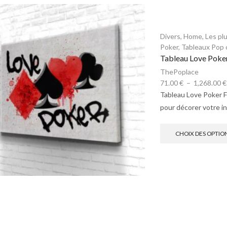
Divers
,
Home
,
Les pl
Poker
,
Tableaux Pop 
Tableau Love Poke
ThePoplace
71.00
€
–
1,268.00
€
Tableau Love Poker F
pour décorer votre in
CHOIX DES OPTIO