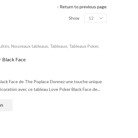
Return to previous page
Show
ultés
,
Nouveaux tableaux
,
Tableaux
,
Tableaux Poker
,
r Black Face
Black Face de The Poplace Donnez une touche unique
décoration avec ce tableau Love Poker Black Face de...
NS