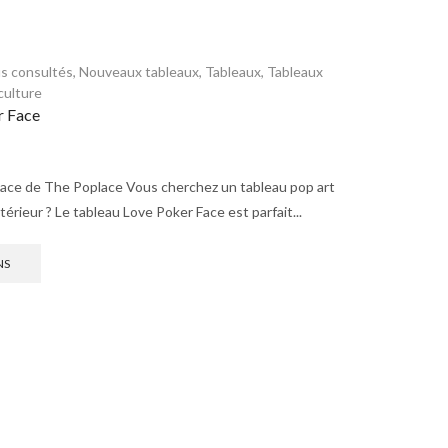
us consultés
,
Nouveaux tableaux
,
Tableaux
,
Tableaux
culture
r Face
ace de The Poplace Vous cherchez un tableau pop art
térieur ? Le tableau Love Poker Face est parfait...
NS