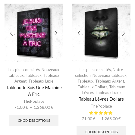
Les plus consultés
,
Nouveaux
Les plus consultés
,
Notre
tableaux
,
Tableaux
,
Tableaux
sélection
,
Nouveaux tableaux
,
Argent
,
Tableaux Luxe
Tableaux
,
Tableaux Argent
,
Tableaux Dollars
,
Tableaux
Tableau Je Suis Une Machine
Lèvres
,
Tableaux Luxe
A Fric
Tableau Lèvres Dollars
ThePoplace
ThePoplace
71.00
€
–
1,268.00
€
71.00
€
–
1,268.00
€
CHOIX DES OPTIONS
CHOIX DES OPTIONS