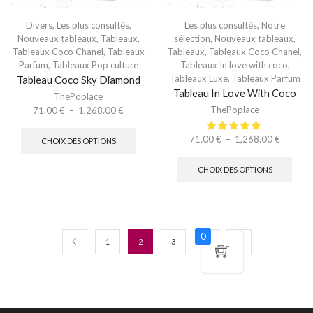
Divers
,
Les plus consultés
,
Les plus consultés
,
Notre
Nouveaux tableaux
,
Tableaux
,
sélection
,
Nouveaux tableaux
,
Tableaux Coco Chanel
,
Tableaux
Tableaux
,
Tableaux Coco Chanel
,
Parfum
,
Tableaux Pop culture
Tableaux In love with coco
,
Tableaux Luxe
,
Tableaux Parfum
Tableau Coco Sky Diamond
Tableau In Love With Coco
ThePoplace
ThePoplace
71.00
€
–
1,268.00
€
71.00
€
–
1,268.00
€
CHOIX DES OPTIONS
CHOIX DES OPTIONS
0
1
2
3
4