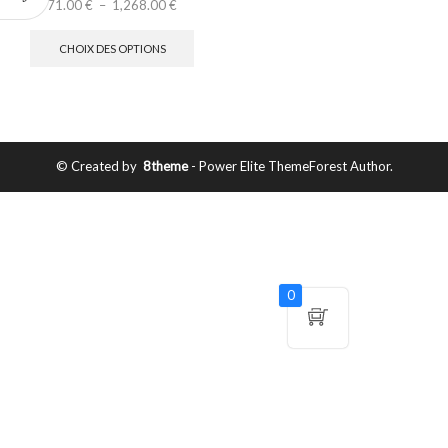
71.00
€
–
1,268.00
€
CHOIX DES OPTIONS
© Created by
8theme
- Power Elite ThemeForest Author.
0