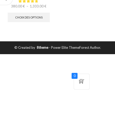
380.00
€
–
1,333.00
€
CHOIX DES OPTIONS
© Created by
8theme
- Power Elite ThemeForest Author.
0