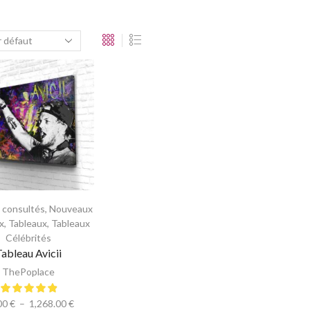
s consultés
,
Nouveaux
x
,
Tableaux
,
Tableaux
Célébrités
Tableau Avicii
ThePoplace
00
€
–
1,268.00
€