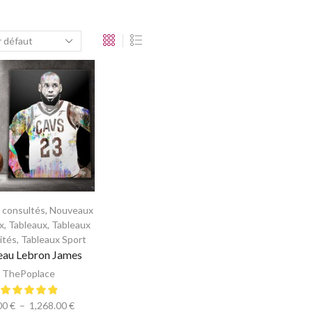
s consultés
,
Nouveaux
x
,
Tableaux
,
Tableaux
ités
,
Tableaux Sport
eau Lebron James
ThePoplace
00
€
–
1,268.00
€