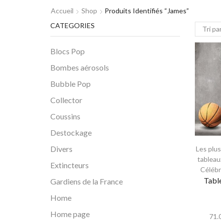
Accueil
Shop
Produits Identifiés “james”
CATEGORIES
Blocs Pop
Bombes aérosols
Bubble Pop
Collector
Coussins
Destockage
Divers
Les plu
tableau
Extincteurs
Célébr
Tabl
Gardiens de la France
Home
Home page
71.