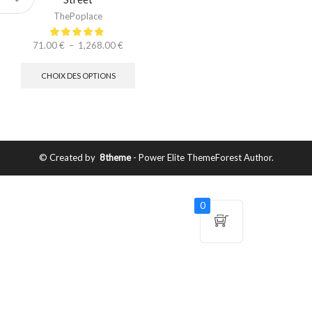
ThePoplace
71.00
€
–
1,268.00
€
CHOIX DES OPTIONS
© Created by
8theme
- Power Elite ThemeForest Author.
0