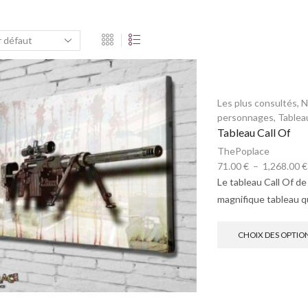
Les plus consultés
,
N
personnages
,
Tablea
Tableau Call Of
ThePoplace
71.00
€
–
1,268.00
€
Le tableau Call Of d
magnifique tableau qui 
CHOIX DES OPTIO