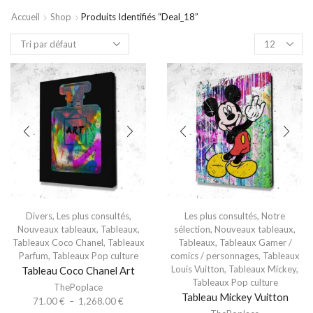
Accueil
Shop
Produits Identifiés “deal_18”
Divers
,
Les plus consultés
,
Les plus consultés
,
Notre
Nouveaux tableaux
,
Tableaux
,
sélection
,
Nouveaux tableaux
,
Tableaux Coco Chanel
,
Tableaux
Tableaux
,
Tableaux Gamer /
Parfum
,
Tableaux Pop culture
comics / personnages
,
Tableaux
Louis Vuitton
,
Tableaux Mickey
,
Tableau Coco Chanel Art
Tableaux Pop culture
ThePoplace
Tableau Mickey Vuitton
71.00
€
–
1,268.00
€