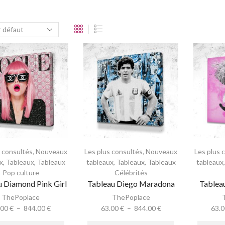
s consultés
,
Nouveaux
Les plus consultés
,
Nouveaux
Les plus 
x
,
Tableaux
,
Tableaux
tableaux
,
Tableaux
,
Tableaux
tableaux
Pop culture
Célébrités
u Diamond Pink Girl
Tableau Diego Maradona
Tableau
ThePoplace
ThePoplace
.00
€
–
844.00
€
63.00
€
–
844.00
€
63.