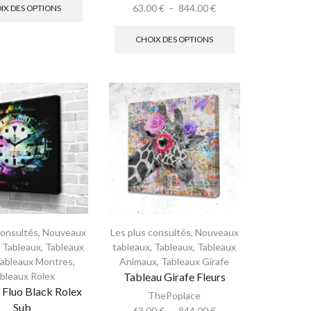
63.00
€
–
844.00
€
IX DES OPTIONS
CHOIX DES OPTIONS
consultés
,
Nouveaux
Les plus consultés
,
Nouveaux
,
Tableaux
,
Tableaux
tableaux
,
Tableaux
,
Tableaux
ableaux Montres
,
Animaux
,
Tableaux Girafe
bleaux Rolex
Tableau Girafe Fleurs
 Fluo Black Rolex
ThePoplace
Sub
63.00
€
–
844.00
€