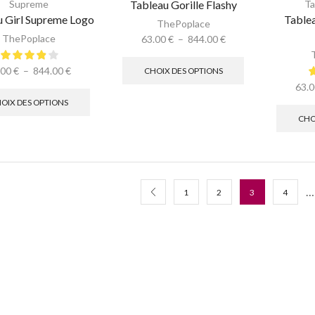
Supreme
Tableau Gorille Flashy
Ta
u Girl Supreme Logo
Table
ThePoplace
ThePoplace
63.00
€
–
844.00
€
.00
€
–
844.00
€
CHOIX DES OPTIONS
63.
OIX DES OPTIONS
CHO
…
1
2
3
4