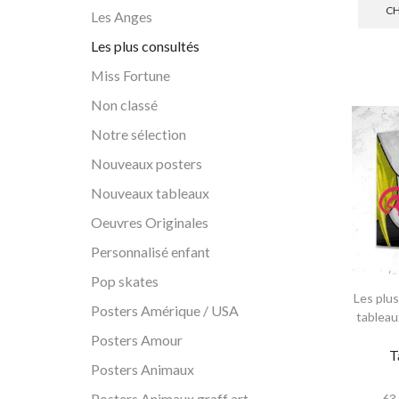
CH
Les Anges
Les plus consultés
Miss Fortune
Non classé
Notre sélection
Nouveaux posters
Nouveaux tableaux
Oeuvres Originales
Personnalisé enfant
Pop skates
Les plu
Posters Amérique / USA
tableau
Posters Amour
T
Posters Animaux
Posters Animaux graff art
63