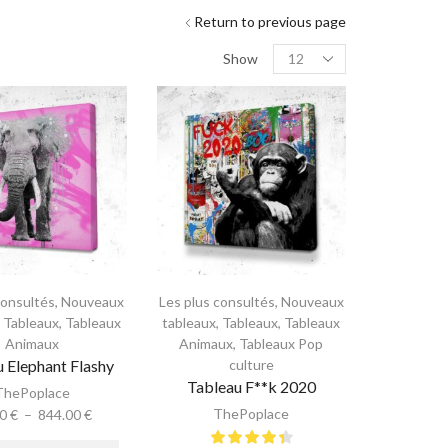
Return to previous page
Show
consultés
,
Nouveaux
Les plus consultés
,
Nouveaux
,
Tableaux
,
Tableaux
tableaux
,
Tableaux
,
Tableaux
Animaux
Animaux
,
Tableaux Pop
 Elephant Flashy
culture
Tableau F**k 2020
ThePoplace
ThePoplace
00
€
–
844.00
€