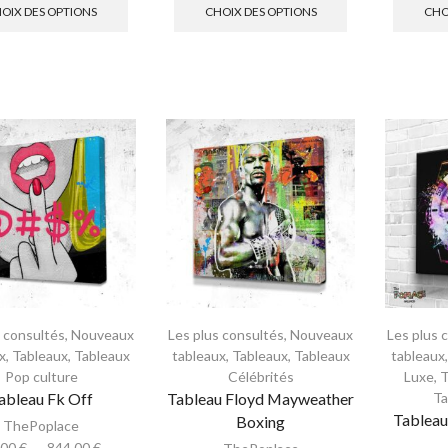
OIX DES OPTIONS
CHOIX DES OPTIONS
CHO
s consultés
,
Nouveaux
Les plus consultés
,
Nouveaux
Les plus 
x
,
Tableaux
,
Tableaux
tableaux
,
Tableaux
,
Tableaux
tableaux
Pop culture
Célébrités
Luxe
,
T
ableau Fk Off
Tableau Floyd Mayweather
Ta
Tableau
Boxing
ThePoplace
.00
€
–
844.00
€