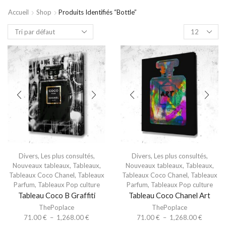
Accueil
Shop
Produits Identifiés “bottle”
Divers
,
Les plus consultés
,
Divers
,
Les plus consultés
,
Nouveaux tableaux
,
Tableaux
,
Nouveaux tableaux
,
Tableaux
,
Tableaux Coco Chanel
,
Tableaux
Tableaux Coco Chanel
,
Tableaux
Parfum
,
Tableaux Pop culture
Parfum
,
Tableaux Pop culture
Tableau Coco B Graffiti
Tableau Coco Chanel Art
ThePoplace
ThePoplace
71.00
€
–
1,268.00
€
71.00
€
–
1,268.00
€