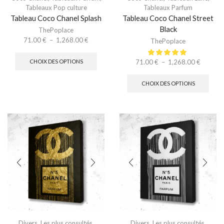
Tableaux Pop culture
Tableaux Parfum
Tableau Coco Chanel Splash
Tableau Coco Chanel Street
Black
ThePoplace
71.00
€
–
1,268.00
€
ThePoplace
71.00
€
–
1,268.00
€
CHOIX DES OPTIONS
CHOIX DES OPTIONS
Divers
,
Les plus consultés
,
Divers
,
Les plus consultés
,