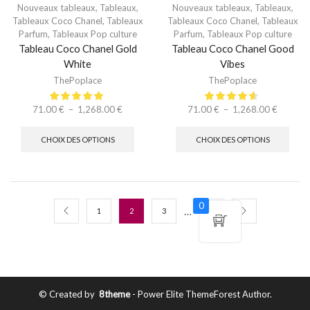
Nouveaux tableaux
,
Tableaux
,
Nouveaux tableaux
,
Tableaux
,
Tableaux Coco Chanel
,
Tableaux
Tableaux Coco Chanel
,
Tableaux
Parfum
,
Tableaux Pop culture
Parfum
,
Tableaux Pop culture
Tableau Coco Chanel Gold
Tableau Coco Chanel Good
White
Vibes
ThePoplace
ThePoplace
71.00
€
–
1,268.00
€
71.00
€
–
1,268.00
€
CHOIX DES OPTIONS
CHOIX DES OPTIONS
0
…
1
2
3
11
© Created by
8theme
- Power Elite ThemeForest Author.